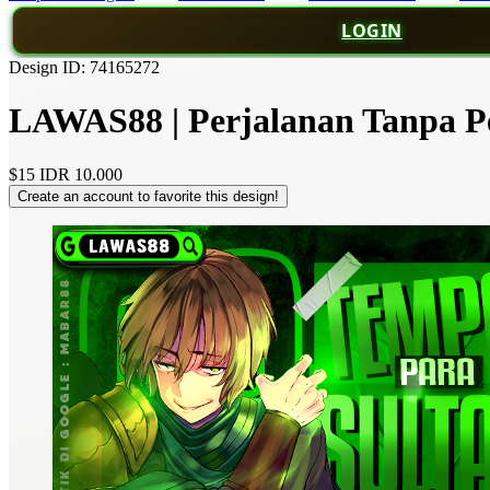
LOGIN
Design ID: 74165272
LAWAS88 | Perjalanan Tanpa Pe
$15
IDR 10.000
Create an account to favorite this design!