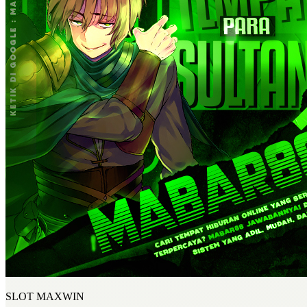
SLOT MAXWIN