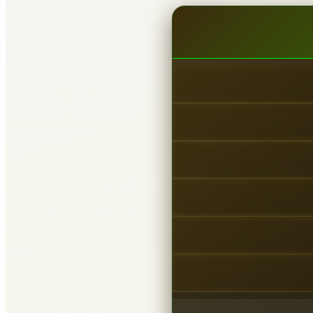
LAWAS88
adalah platform 
Ya, menggunakan sistem k
Bisa, platform ini mendu
Tersedia 24 jam dengan re
Ya, deposit dan penarikan 
Karena performa stabil, fi