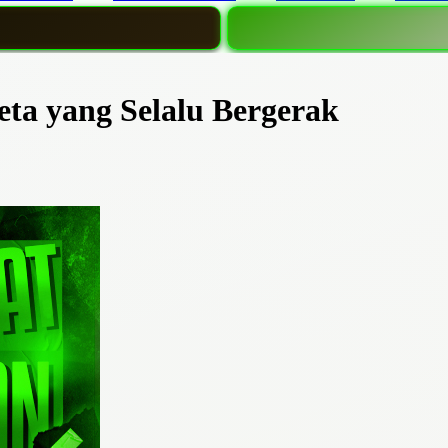
ta yang Selalu Bergerak